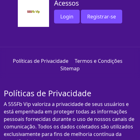
Acessos
Login
Registrar-se
Políticas de Privacidade
Termos e Condições
Sitemap
Políticas de Privacidade
A 555Fb Vip valoriza a privacidade de seus usuários e
está empenhada em proteger todas as informações
pessoais fornecidas durante o uso de nossos canais de
comunicação. Todos os dados coletados são utilizados
exclusivamente para fins de melhoria contínua da