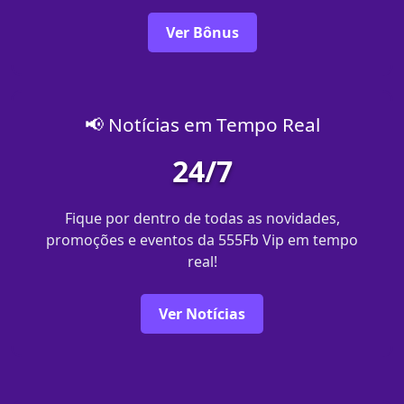
Ver Bônus
📢 Notícias em Tempo Real
24/7
Fique por dentro de todas as novidades,
promoções e eventos da 555Fb Vip em tempo
real!
Ver Notícias