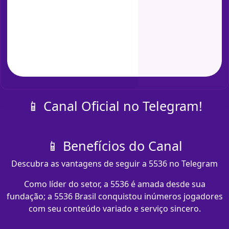
📱 Canal Oficial no Telegram!
📱 Benefícios do Canal
Descubra as vantagens de seguir a 5536 no Telegram
Como líder do setor, a 5536 é amada desde sua
fundação; a 5536 Brasil conquistou inúmeros jogadores
com seu conteúdo variado e serviço sincero.