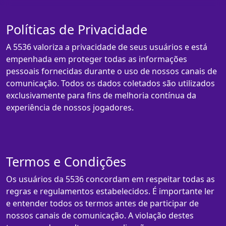
Políticas de Privacidade
A 5536 valoriza a privacidade de seus usuários e está
empenhada em proteger todas as informações
pessoais fornecidas durante o uso de nossos canais de
comunicação. Todos os dados coletados são utilizados
exclusivamente para fins de melhoria contínua da
experiência de nossos jogadores.
Termos e Condições
Os usuários da 5536 concordam em respeitar todas as
regras e regulamentos estabelecidos. É importante ler
e entender todos os termos antes de participar de
nossos canais de comunicação. A violação destes