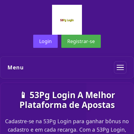
Login
Registrar-se
Menu
📱 53Pg Login A Melhor
Plataforma de Apostas
Cadastre-se na 53Pg Login para ganhar bônus no
cadastro e em cada recarga. Com a 53Pg Login,