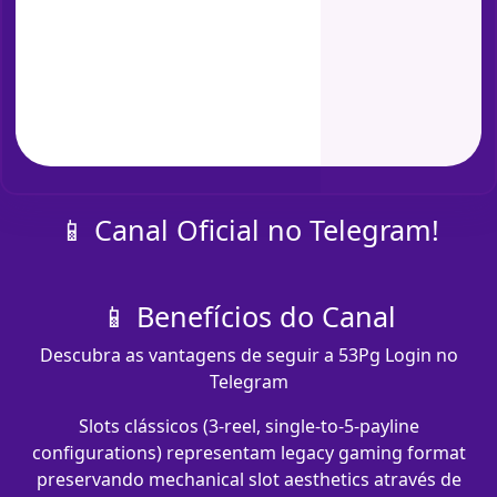
📱 Canal Oficial no Telegram!
📱 Benefícios do Canal
Descubra as vantagens de seguir a 53Pg Login no
Telegram
Slots clássicos (3-reel, single-to-5-payline
configurations) representam legacy gaming format
preservando mechanical slot aesthetics através de