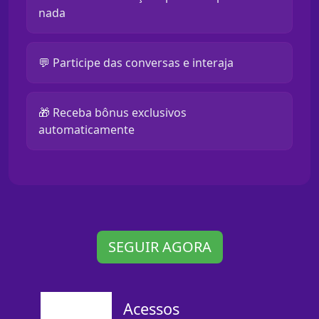
nada
💬 Participe das conversas e interaja
🎁 Receba bônus exclusivos
automaticamente
SEGUIR AGORA
Acessos