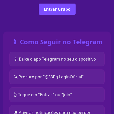
Entrar Grupo
📱 Como Seguir no Telegram
📱 Baixe o app Telegram no seu dispositivo
🔍 Procure por "@53Pg LoginOficial"
👆 Toque em "Entrar" ou "Join"
🔔 Ative as notificações para não perder