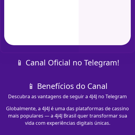
📱 Canal Oficial no Telegram!
📱 Benefícios do Canal
Descubra as vantagens de seguir a 4J4J no Telegram
Globalmente, a 4J4J é uma das plataformas de cassino
mais populares — a 4J4J Brasil quer transformar sua
vida com experiências digitais únicas.