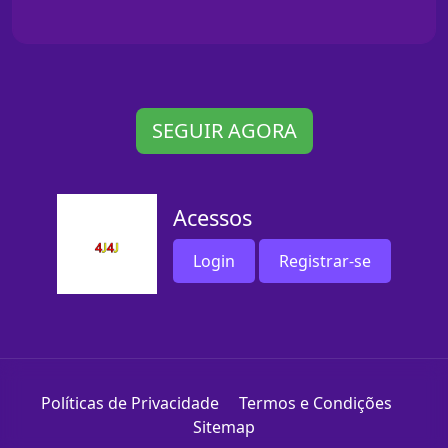
SEGUIR AGORA
Acessos
Login
Registrar-se
Políticas de Privacidade
Termos e Condições
Sitemap