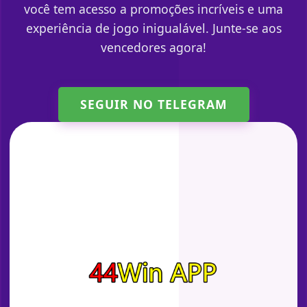
você tem acesso a promoções incríveis e uma
experiência de jogo inigualável. Junte-se aos
vencedores agora!
SEGUIR NO TELEGRAM