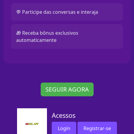
💬 Participe das conversas e interaja
🎁 Receba bônus exclusivos
automaticamente
SEGUIR AGORA
Acessos
Login
Registrar-se