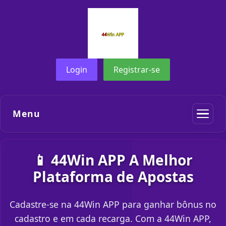
Login
Registrar-se
Menu
📱 44Win APP A Melhor
Plataforma de Apostas
Cadastre-se na 44Win APP para ganhar bônus no
cadastro e em cada recarga. Com a 44Win APP,