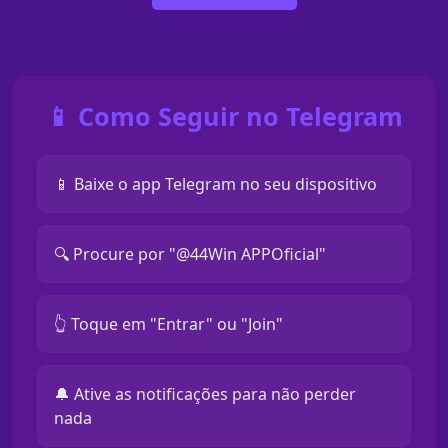
📱 Como Seguir no Telegram
📱 Baixe o app Telegram no seu dispositivo
🔍 Procure por "@44Win APPOficial"
👆 Toque em "Entrar" ou "Join"
🔔 Ative as notificações para não perder
nada