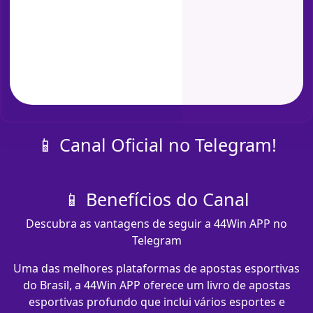
📱 Canal Oficial no Telegram!
📱 Benefícios do Canal
Descubra as vantagens de seguir a 44Win APP no
Telegram
Uma das melhores plataformas de apostas esportivas
do Brasil, a 44Win APP oferece um livro de apostas
esportivas profundo que inclui vários esportes e