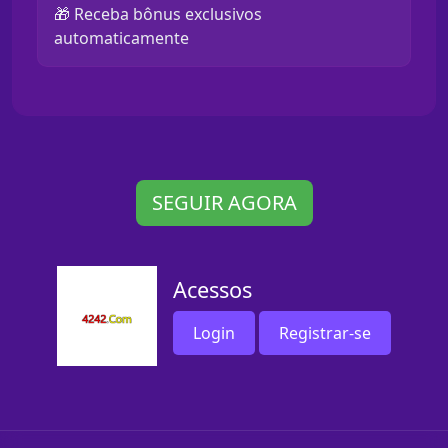
🎁 Receba bônus exclusivos
automaticamente
SEGUIR AGORA
Acessos
Login
Registrar-se