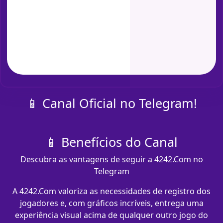
📱 Canal Oficial no Telegram!
📱 Benefícios do Canal
Descubra as vantagens de seguir a 4242.Com no
Telegram
A 4242.Com valoriza as necessidades de registro dos
jogadores e, com gráficos incríveis, entrega uma
experiência visual acima de qualquer outro jogo do