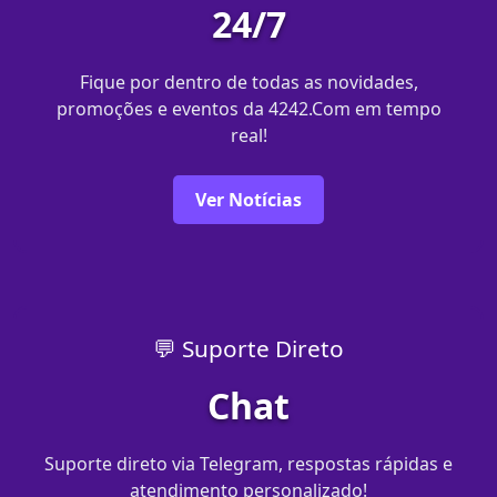
24/7
Fique por dentro de todas as novidades,
promoções e eventos da 4242.Com em tempo
real!
Ver Notícias
💬 Suporte Direto
Chat
Suporte direto via Telegram, respostas rápidas e
atendimento personalizado!