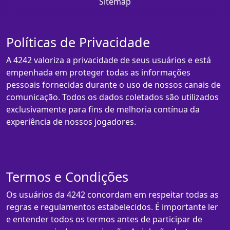
Sitemap
Políticas de Privacidade
A 4242 valoriza a privacidade de seus usuários e está
empenhada em proteger todas as informações
pessoais fornecidas durante o uso de nossos canais de
comunicação. Todos os dados coletados são utilizados
exclusivamente para fins de melhoria contínua da
experiência de nossos jogadores.
Termos e Condições
Os usuários da 4242 concordam em respeitar todas as
regras e regulamentos estabelecidos. É importante ler
e entender todos os termos antes de participar de