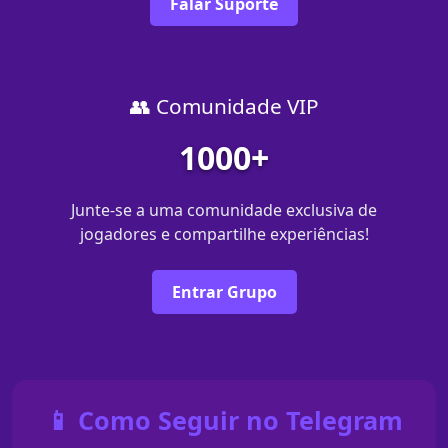
Falar Suporte
👥 Comunidade VIP
1000+
Junte-se a uma comunidade exclusiva de
jogadores e compartilhe experiências!
Entrar Grupo
📱 Como Seguir no Telegram