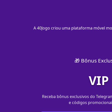
A 40Jogo criou uma plataforma móvel mod
🎁 Bônus Exclu
VIP
Receba bônus exclusivos do Telegra
e códigos promocionai