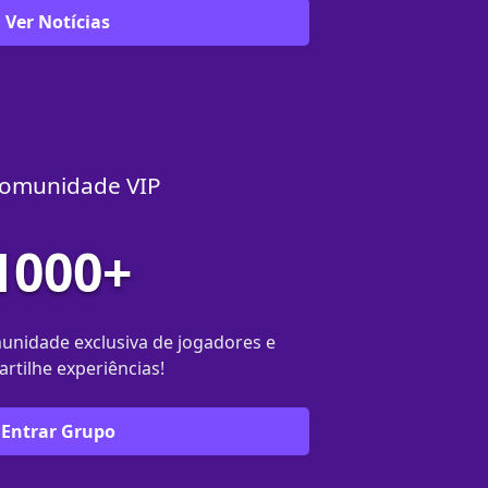
Ver Notícias
Comunidade VIP
1000+
unidade exclusiva de jogadores e
rtilhe experiências!
Entrar Grupo