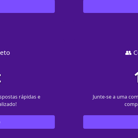
reto
👥 
t
espostas rápidas e
Junte-se a uma com
lizado!
compa
e