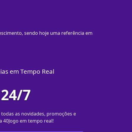
rescimento, sendo hoje uma referência em
cias em Tempo Real
24/7
e todas as novidades, promoções e
a 40Jogo em tempo real!