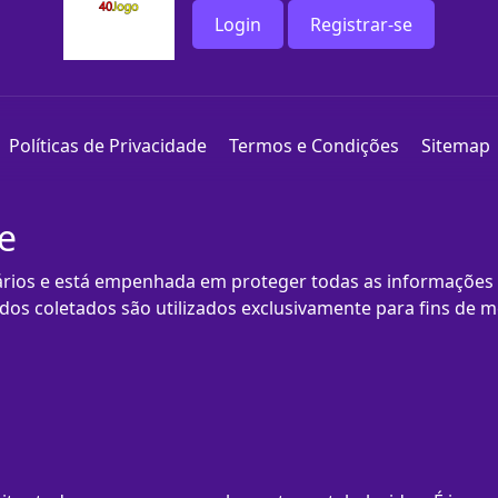
Login
Registrar-se
Políticas de Privacidade
Termos e Condições
Sitemap
de
uários e está empenhada em proteger todas as informações
os coletados são utilizados exclusivamente para fins de m