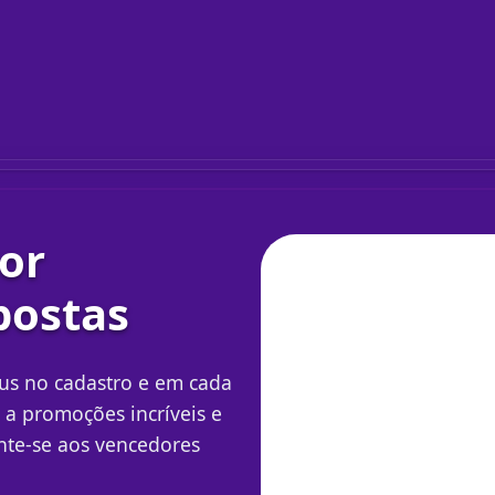
or
postas
us no cadastro e em cada
 a promoções incríveis e
unte-se aos vencedores