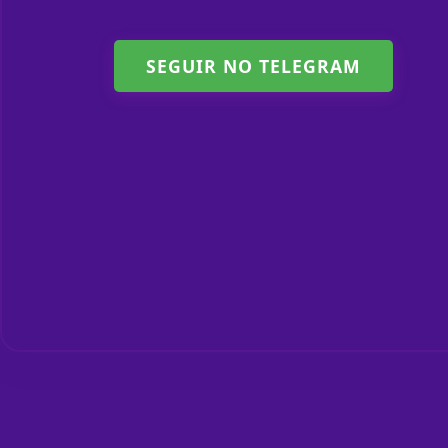
SEGUIR NO TELEGRAM