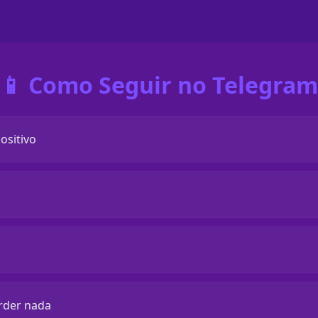
📱 Como Seguir no Telegram
ositivo
erder nada