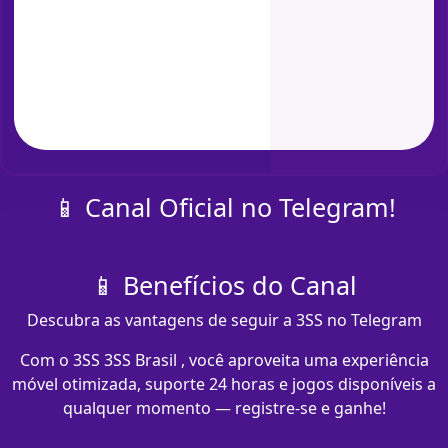
📱 Canal Oficial no Telegram!
📱 Benefícios do Canal
Descubra as vantagens de seguir a 3SS no Telegram
Com o 3SS 3SS Brasil , você aproveita uma experiência
móvel otimizada, suporte 24 horas e jogos disponíveis a
qualquer momento — registre-se e ganhe!