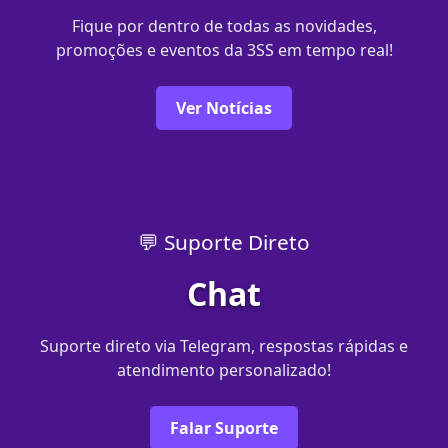
Fique por dentro de todas as novidades,
promoções e eventos da 3SS em tempo real!
Ver Notícias
💬 Suporte Direto
Chat
Suporte direto via Telegram, respostas rápidas e
atendimento personalizado!
Falar Suporte