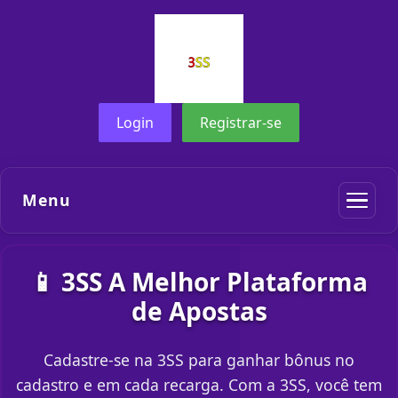
Login
Registrar-se
Menu
📱 3SS A Melhor Plataforma
de Apostas
Cadastre-se na 3SS para ganhar bônus no
cadastro e em cada recarga. Com a 3SS, você tem