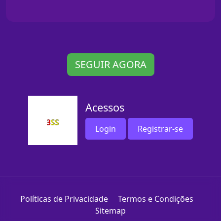
SEGUIR AGORA
Acessos
Login
Registrar-se
Políticas de Privacidade
Termos e Condições
Sitemap