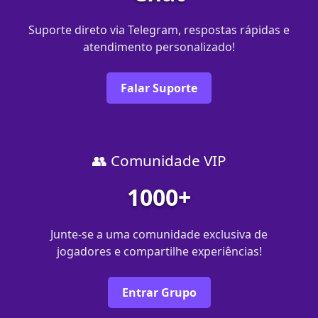
Suporte direto via Telegram, respostas rápidas e
atendimento personalizado!
Falar Suporte
👥 Comunidade VIP
1000+
Junte-se a uma comunidade exclusiva de
jogadores e compartilhe experiências!
Entrar Grupo