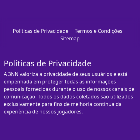
Políticas de Privacidade
Termos e Condições
Sitemap
Políticas de Privacidade
A 3NN valoriza a privacidade de seus usuários e está
empenhada em proteger todas as informações
pessoais fornecidas durante o uso de nossos canais de
comunicação. Todos os dados coletados são utilizados
exclusivamente para fins de melhoria contínua da
experiência de nossos jogadores.