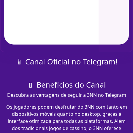
📱 Canal Oficial no Telegram!
📱 Benefícios do Canal
Descubra as vantagens de seguir a 3NN no Telegram
Os jogadores podem desfrutar do 3NN com​ tanto em
dispositivos móveis quanto no desktop, graças à
interface otimizada para todas as plataformas. Além
dos tradicionais jogos de cassino, o 3NN oferece