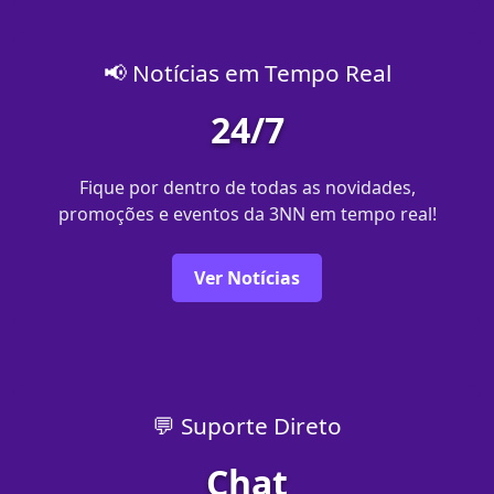
📢 Notícias em Tempo Real
24/7
Fique por dentro de todas as novidades,
promoções e eventos da 3NN em tempo real!
Ver Notícias
💬 Suporte Direto
Chat