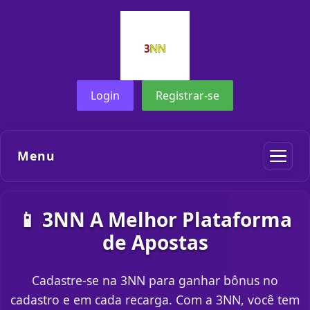
Login
Registrar-se
Menu
📱 3NN A Melhor Plataforma
de Apostas
Cadastre-se na 3NN para ganhar bônus no
cadastro e em cada recarga. Com a 3NN, você tem