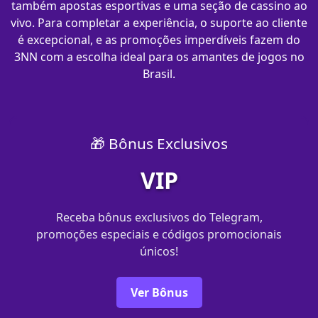
também apostas esportivas e uma seção de cassino ao
vivo. Para completar a experiência, o suporte ao cliente
é excepcional, e as promoções imperdíveis fazem do
3NN com​ a escolha ideal para os amantes de jogos no
Brasil.
🎁 Bônus Exclusivos
VIP
Receba bônus exclusivos do Telegram,
promoções especiais e códigos promocionais
únicos!
Ver Bônus