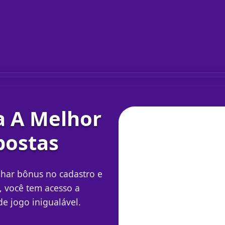
a A Melhor
postas
nhar bônus no cadastro e
, você tem acesso a
e jogo inigualável.