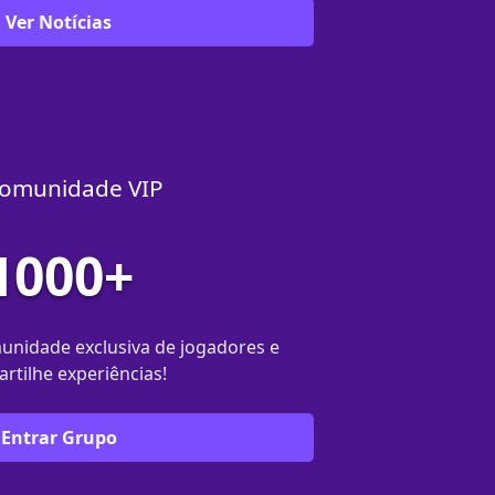
Ver Notícias
Comunidade VIP
1000+
unidade exclusiva de jogadores e
rtilhe experiências!
Entrar Grupo