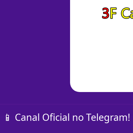
📱 Canal Oficial no Telegram!