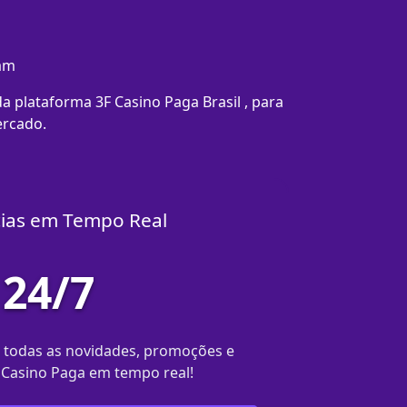
ram
a plataforma 3F Casino Paga Brasil , para
ercado.
cias em Tempo Real
24/7
e todas as novidades, promoções e
 Casino Paga em tempo real!