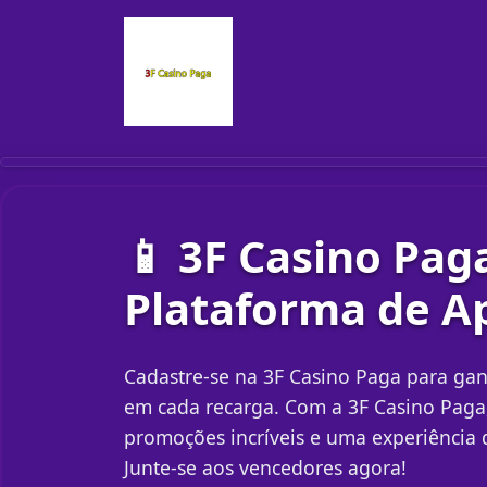
📱 3F Casino Pag
Plataforma de A
Cadastre-se na 3F Casino Paga para ga
em cada recarga. Com a 3F Casino Paga
promoções incríveis e uma experiência d
Junte-se aos vencedores agora!