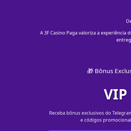
De
A 3F Casino Paga valoriza a experiência 
entreg
🎁 Bônus Exclu
VIP
Receba bônus exclusivos do Telegra
e códigos promocionai