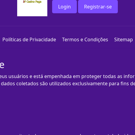
Login
Registrar-se
Políticas de Privacidade
Termos e Condições
Sitemap
de
 seus usuários e está empenhada em proteger todas as inf
dados coletados são utilizados exclusivamente para fins d