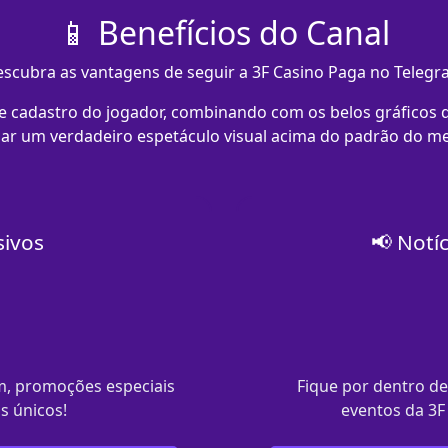
📱 Benefícios do Canal
scubra as vantagens de seguir a 3F Casino Paga no Teleg
de cadastro do jogador, combinando com os belos gráficos d
ar um verdadeiro espetáculo visual acima do padrão do m
sivos
📢 Notí
m, promoções especiais
Fique por dentro d
s únicos!
eventos da 3F