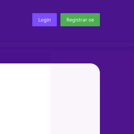
Login
Registrar-se