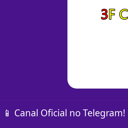
📱 Canal Oficial no Telegram!