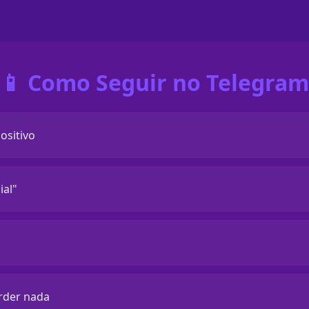
📱 Como Seguir no Telegram
ositivo
ial"
erder nada