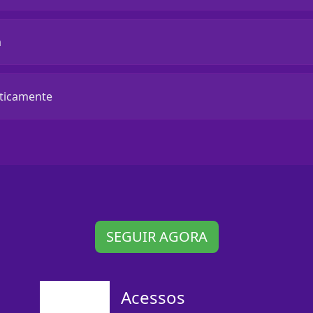
a
aticamente
SEGUIR AGORA
Acessos