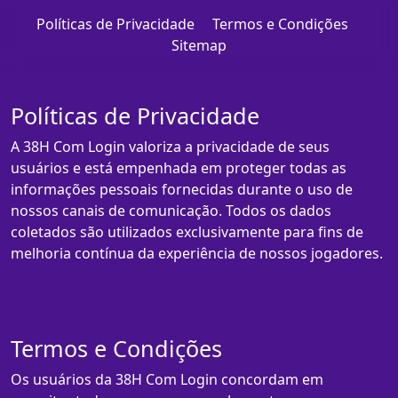
Políticas de Privacidade
Termos e Condições
Sitemap
Políticas de Privacidade
A 38H Com Login valoriza a privacidade de seus
usuários e está empenhada em proteger todas as
informações pessoais fornecidas durante o uso de
nossos canais de comunicação. Todos os dados
coletados são utilizados exclusivamente para fins de
melhoria contínua da experiência de nossos jogadores.
Termos e Condições
Os usuários da 38H Com Login concordam em