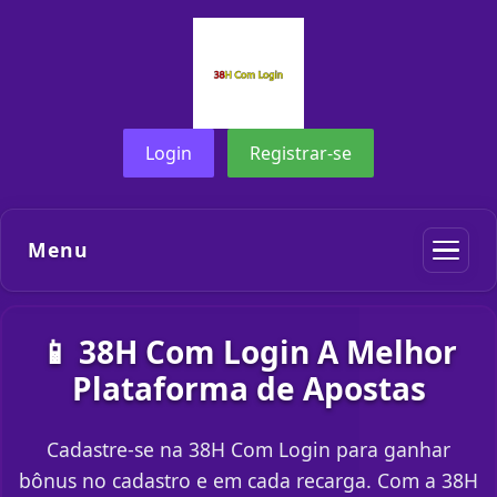
Login
Registrar-se
Menu
📱 38H Com Login A Melhor
Plataforma de Apostas
Cadastre-se na 38H Com Login para ganhar
bônus no cadastro e em cada recarga. Com a 38H