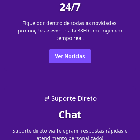
24/7
Fique por dentro de todas as novidades,
promoções e eventos da 38H Com Login em
tempo real!
Ver Notícias
💬 Suporte Direto
Chat
Suporte direto via Telegram, respostas rápidas e
atendimento personalizado!