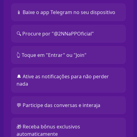
📱 Baixe o app Telegram no seu dispositivo
🔍 Procure por "@2NNaPPOficial"
👆 Toque em "Entrar" ou "Join"
🔔 Ative as notificações para não perder
nada
💬 Participe das conversas e interaja
🎁 Receba bônus exclusivos
automaticamente