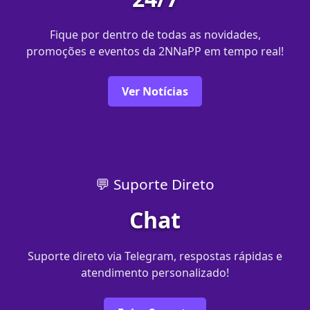
Fique por dentro de todas as novidades,
promoções e eventos da 2NNaPP em tempo real!
Ver Notícias
💬 Suporte Direto
Chat
Suporte direto via Telegram, respostas rápidas e
atendimento personalizado!