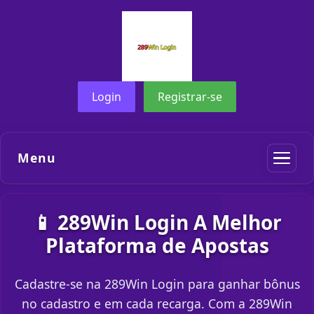
Login
Registrar-se
Menu
📱 289Win Login A Melhor
Plataforma de Apostas
Cadastre-se na 289Win Login para ganhar bônus
no cadastro e em cada recarga. Com a 289Win