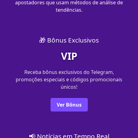
apostadores que usam métodos de análise de
tendências.
🎁 Bônus Exclusivos
VIP
Receba bônus exclusivos do Telegram,
promoções especiais e códigos promocionais
únicos!
Ver Bônus
📢 Notícias em Tempo Real