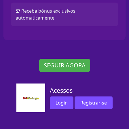
🎁 Receba bônus exclusivos
automaticamente
SEGUIR AGORA
Acessos
Login
Registrar-se