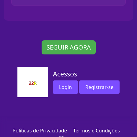
SEGUIR AGORA
Acessos
Login
Registrar-se
Políticas de Privacidade
Termos e Condições