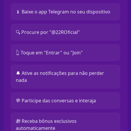
📱 Baixe o app Telegram no seu dispositivo
🔍 Procure por "@22ROficial"
👆 Toque em "Entrar" ou "Join"
🔔 Ative as notificações para não perder
nada
💬 Participe das conversas e interaja
🎁 Receba bônus exclusivos
automaticamente