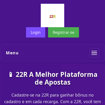
Login
Registrar-se
Menu
📱 22R A Melhor Plataforma
de Apostas
Cadastre-se na 22R para ganhar bônus no
cadastro e em cada recarga. Com a 22R, você tem