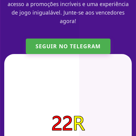
acesso a promoções incríveis e uma experiência
de jogo inigualável. Junte-se aos vencedores
agora!
SEGUIR NO TELEGRAM