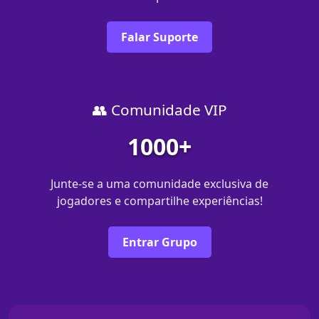
Falar Suporte
👥 Comunidade VIP
1000+
Junte-se a uma comunidade exclusiva de
jogadores e compartilhe experiências!
Entrar Grupo