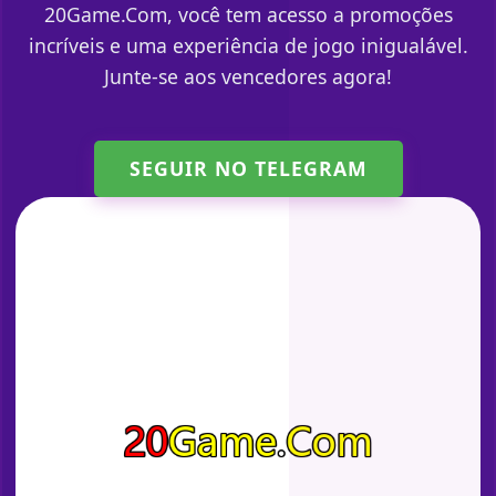
20Game.Com, você tem acesso a promoções
incríveis e uma experiência de jogo inigualável.
Junte-se aos vencedores agora!
SEGUIR NO TELEGRAM