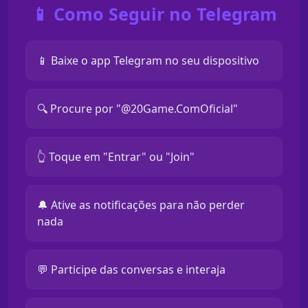
📱 Como Seguir no Telegram
📱 Baixe o app Telegram no seu dispositivo
🔍 Procure por "@20Game.ComOficial"
👆 Toque em "Entrar" ou "Join"
🔔 Ative as notificações para não perder
nada
💬 Participe das conversas e interaja