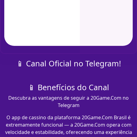
📱 Canal Oficial no Telegram!
📱 Benefícios do Canal
Descubra as vantagens de seguir a 20Game.Com no
Telegram
O app de cassino da plataforma 20Game.Com Brasil é
extremamente funcional — a 20Game.Com opera com
velocidade e estabilidade, oferecendo uma experiência