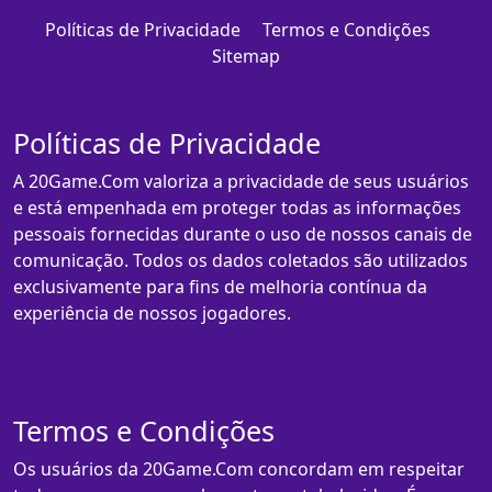
Políticas de Privacidade
Termos e Condições
Sitemap
Políticas de Privacidade
A 20Game.Com valoriza a privacidade de seus usuários
e está empenhada em proteger todas as informações
pessoais fornecidas durante o uso de nossos canais de
comunicação. Todos os dados coletados são utilizados
exclusivamente para fins de melhoria contínua da
experiência de nossos jogadores.
Termos e Condições
Os usuários da 20Game.Com concordam em respeitar