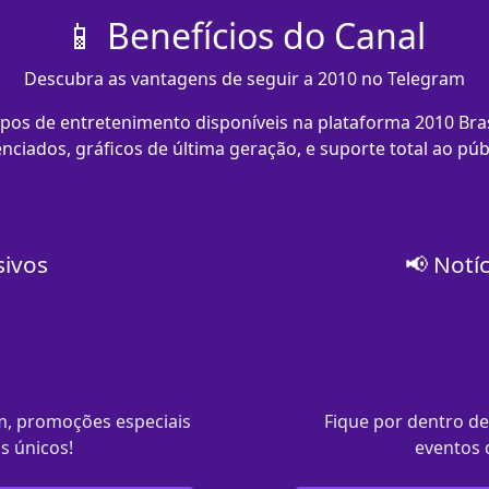
📱 Benefícios do Canal
Descubra as vantagens de seguir a 2010 no Telegram
pos de entretenimento disponíveis na plataforma 2010 Bras
nciados, gráficos de última geração, e suporte total ao públ
sivos
📢 Notí
m, promoções especiais
Fique por dentro d
s únicos!
eventos 