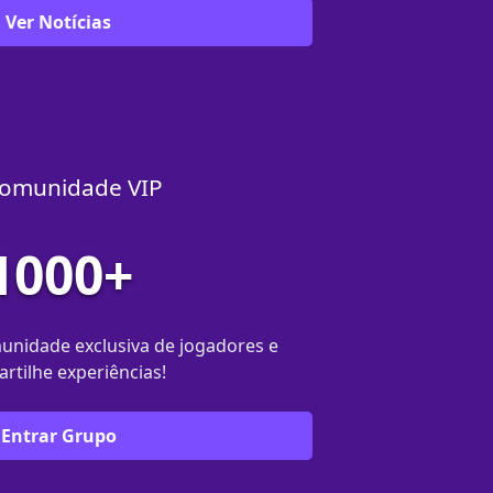
Ver Notícias
Comunidade VIP
1000+
unidade exclusiva de jogadores e
rtilhe experiências!
Entrar Grupo