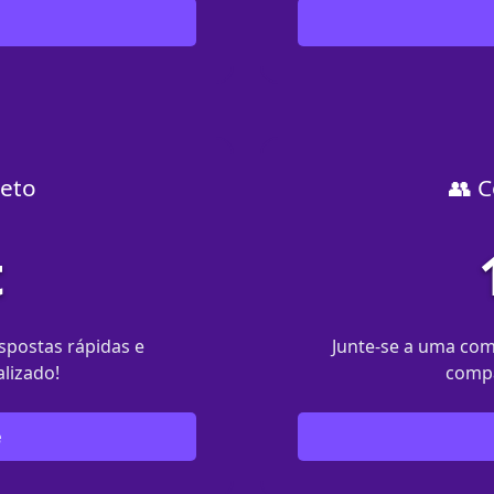
reto
👥 
t
espostas rápidas e
Junte-se a uma com
lizado!
compa
e