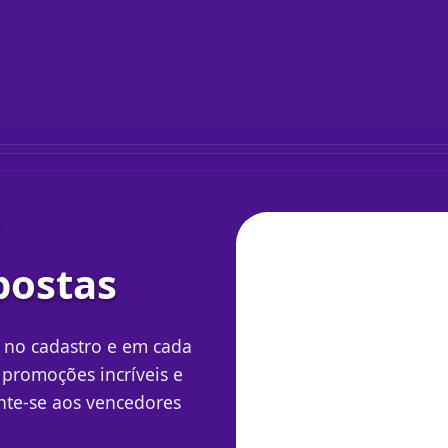
postas
 no cadastro e em cada
 promoções incríveis e
unte-se aos vencedores