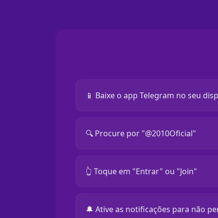
📱 Baixe o app Telegram no seu disp
🔍 Procure por "@2010Oficial"
👆 Toque em "Entrar" ou "Join"
🔔 Ative as notificações para não p