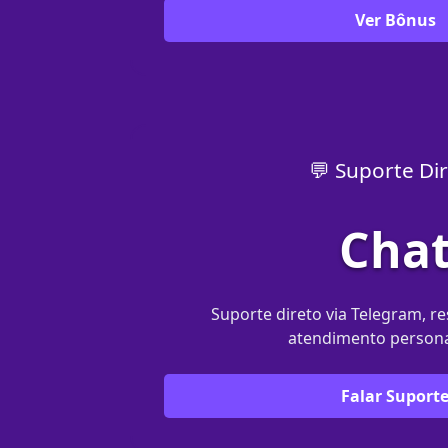
Ver Bônus
💬 Suporte Di
Cha
Suporte direto via Telegram, r
atendimento persona
Falar Suport