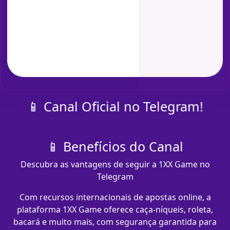
📱 Canal Oficial no Telegram!
📱 Benefícios do Canal
Descubra as vantagens de seguir a 1XX Game no
Telegram
Com recursos internacionais de apostas online, a
plataforma 1XX Game oferece caça-níqueis, roleta,
bacará e muito mais, com segurança garantida para