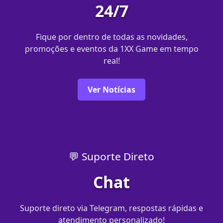
24/7
Fique por dentro de todas as novidades,
promoções e eventos da 1XX Game em tempo
real!
Ver Notícias
💬 Suporte Direto
Chat
Suporte direto via Telegram, respostas rápidas e
atendimento personalizado!