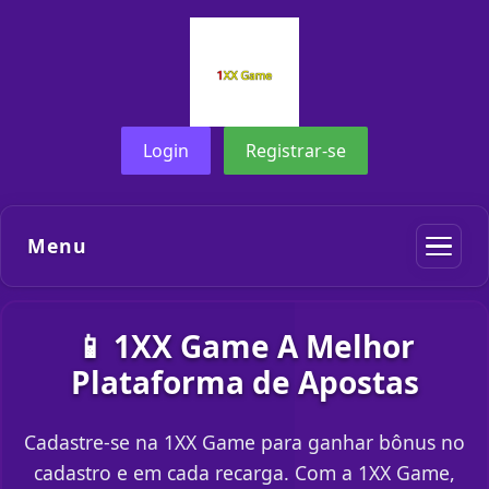
Login
Registrar-se
Menu
📱 1XX Game A Melhor
Plataforma de Apostas
Cadastre-se na 1XX Game para ganhar bônus no
cadastro e em cada recarga. Com a 1XX Game,