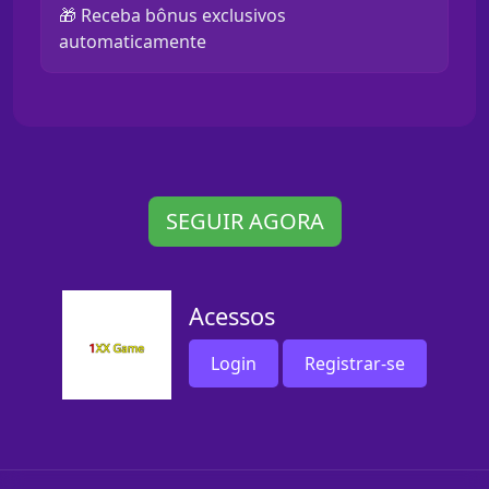
🎁 Receba bônus exclusivos
automaticamente
SEGUIR AGORA
Acessos
Login
Registrar-se