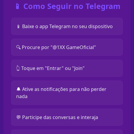
📱 Como Seguir no Telegram
📱 Baixe o app Telegram no seu dispositivo
🔍 Procure por "@1XX GameOficial"
👆 Toque em "Entrar" ou "Join"
🔔 Ative as notificações para não perder
nada
💬 Participe das conversas e interaja