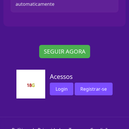
automaticamente
SEGUIR AGORA
Acessos
Login
Registrar-se