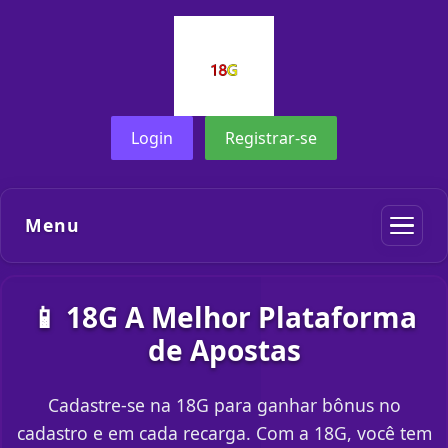
Login
Registrar-se
Menu
📱 18G A Melhor Plataforma
de Apostas
Cadastre-se na 18G para ganhar bônus no
cadastro e em cada recarga. Com a 18G, você tem