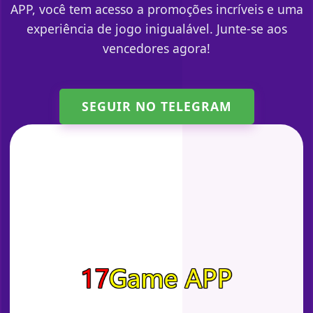
APP, você tem acesso a promoções incríveis e uma
experiência de jogo inigualável. Junte-se aos
vencedores agora!
SEGUIR NO TELEGRAM