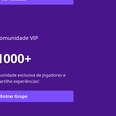
Comunidade VIP
1000+
unidade exclusiva de jogadores e
rtilhe experiências!
Entrar Grupo