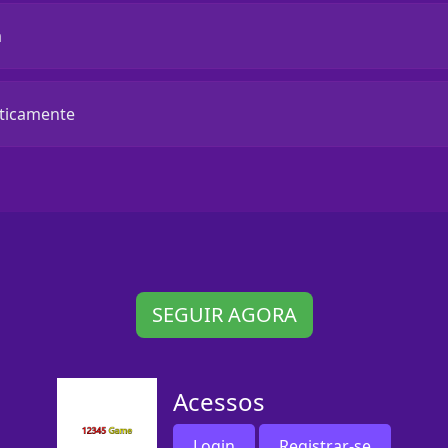
a
aticamente
SEGUIR AGORA
Acessos
Login
Registrar-se