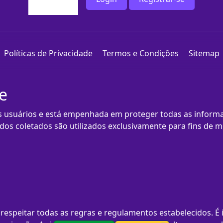
Políticas de Privacidade
Termos e Condições
Sitemap
de
us usuários e está empenhada em proteger todas as informa
os coletados são utilizados exclusivamente para fins de m
speitar todas as regras e regulamentos estabelecidos. É 