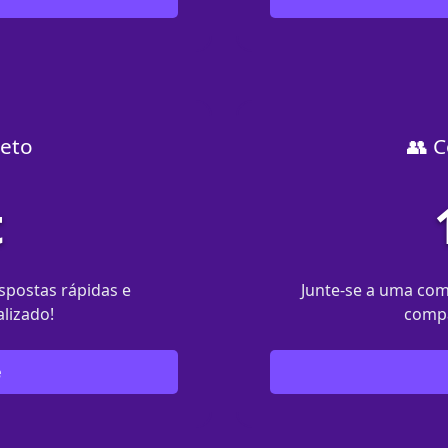
reto
👥 
t
espostas rápidas e
Junte-se a uma com
lizado!
compa
e