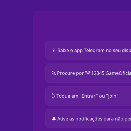
📱 Baixe o app Telegram no seu disp
🔍 Procure por "@12345 GameOficia
👆 Toque em "Entrar" ou "Join"
🔔 Ative as notificações para não p