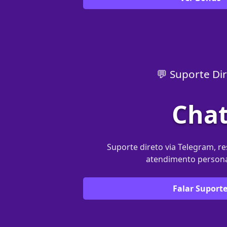
💬 Suporte Di
Cha
Suporte direto via Telegram, r
atendimento persona
Falar Suport