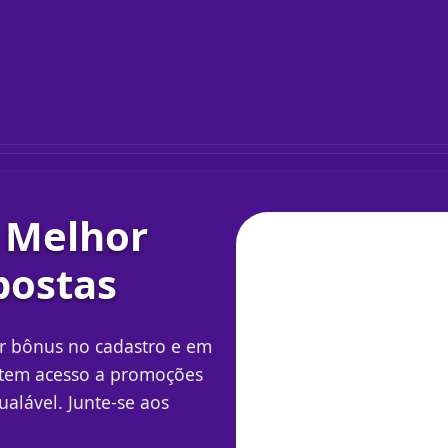
 Melhor
postas
r bônus no cadastro e em
 tem acesso a promoções
ualável. Junte-se aos