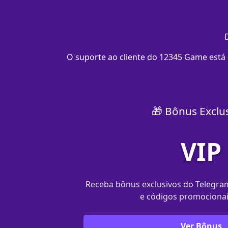
O suporte ao cliente do 12345 Game está d
🎁 Bônus Exclu
VIP
Receba bônus exclusivos do Telegra
e códigos promocionai
Ver Bônus