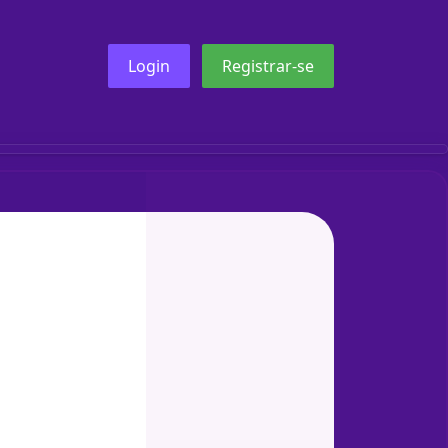
Login
Registrar-se