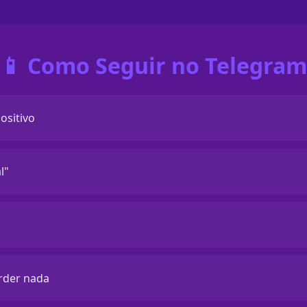
📱 Como Seguir no Telegram
ositivo
l"
erder nada