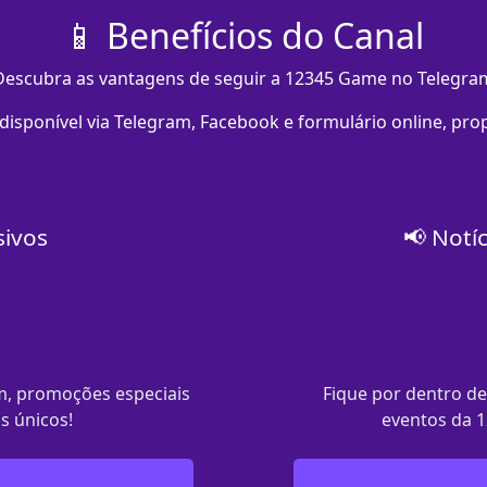
📱 Benefícios do Canal
Descubra as vantagens de seguir a 12345 Game no Telegra
isponível via Telegram, Facebook e formulário online, prop
sivos
📢 Notí
m, promoções especiais
Fique por dentro d
s únicos!
eventos da 