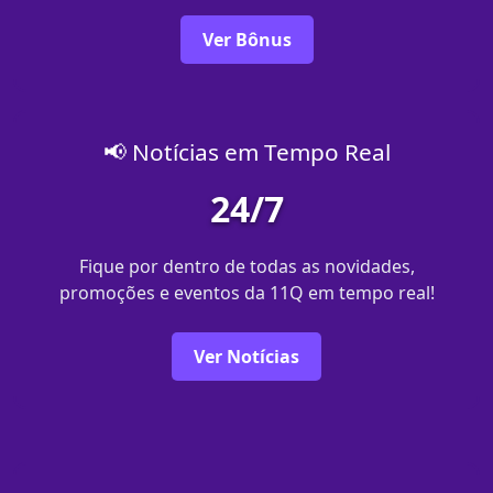
Ver Bônus
📢 Notícias em Tempo Real
24/7
Fique por dentro de todas as novidades,
promoções e eventos da 11Q em tempo real!
Ver Notícias