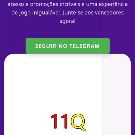
acesso a promoções incríveis e uma experiência
de jogo inigualável. Junte-se aos vencedores
agora!
SEGUIR NO TELEGRAM