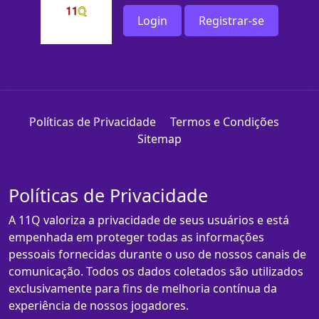
Login
Registrar-se
Políticas de Privacidade
Termos e Condições
Sitemap
Políticas de Privacidade
A 11Q valoriza a privacidade de seus usuários e está
empenhada em proteger todas as informações
pessoais fornecidas durante o uso de nossos canais de
comunicação. Todos os dados coletados são utilizados
exclusivamente para fins de melhoria contínua da
experiência de nossos jogadores.