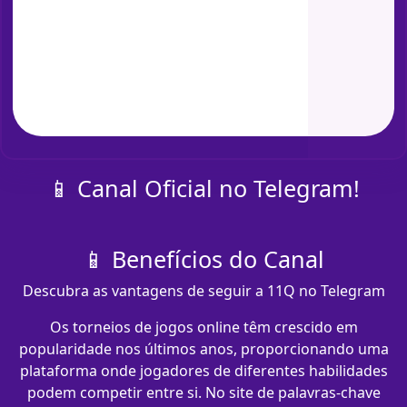
📱 Canal Oficial no Telegram!
📱 Benefícios do Canal
Descubra as vantagens de seguir a 11Q no Telegram
Os torneios de jogos online têm crescido em
popularidade nos últimos anos, proporcionando uma
plataforma onde jogadores de diferentes habilidades
podem competir entre si. No site de palavras-chave