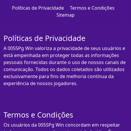
Políticas de Privacidade
Termos e Condições
Sitemap
Políticas de Privacidade
A 0055Pg Win valoriza a privacidade de seus usuários e
está empenhada em proteger todas as informações
pessoais fornecidas durante o uso de nossos canais de
comunicação. Todos os dados coletados são utilizados
exclusivamente para fins de melhoria contínua da
experiência de nossos jogadores.
Termos e Condições
Os usuários da 0055Pg Win concordam em respeitar