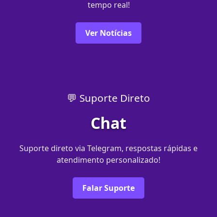
tempo real!
Ver Notícias
💬 Suporte Direto
Chat
Suporte direto via Telegram, respostas rápidas e
atendimento personalizado!
Falar Suporte