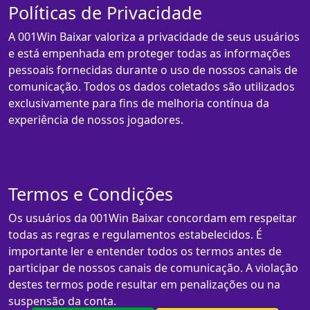
Políticas de Privacidade
A 001Win Baixar valoriza a privacidade de seus usuários
e está empenhada em proteger todas as informações
pessoais fornecidas durante o uso de nossos canais de
comunicação. Todos os dados coletados são utilizados
exclusivamente para fins de melhoria contínua da
experiência de nossos jogadores.
Termos e Condições
Os usuários da 001Win Baixar concordam em respeitar
todas as regras e regulamentos estabelecidos. É
importante ler e entender todos os termos antes de
participar de nossos canais de comunicação. A violação
destes termos pode resultar em penalizações ou na
suspensão da conta.