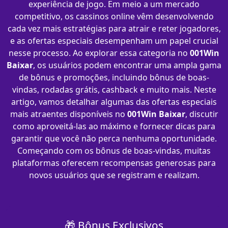
experiência de jogo. Em meio a um mercado
competitivo, os cassinos online vêm desenvolvendo
cada vez mais estratégias para atrair e reter jogadores,
e as ofertas especiais desempenham um papel crucial
nesse processo. Ao explorar essa categoria no
001Win
Baixar
, os usuários podem encontrar uma ampla gama
de bônus e promoções, incluindo bônus de boas-
vindas, rodadas grátis, cashback e muito mais. Neste
artigo, vamos detalhar algumas das ofertas especiais
mais atraentes disponíveis no
001Win Baixar
, discutir
como aproveitá-las ao máximo e fornecer dicas para
garantir que você não perca nenhuma oportunidade.
Começando com os bônus de boas-vindas, muitas
plataformas oferecem recompensas generosas para
novos usuários que se registram e realizam.
🎁 Bônus Exclusivos